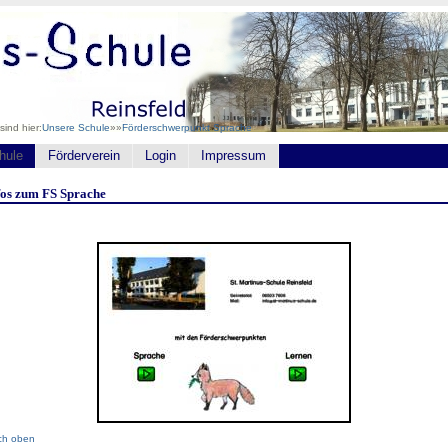
sind hier:
Unsere Schule
»»
Förderschwerpunkt Sprache
hule
Förderverein
Login
Impressum
fos zum FS Sprache
ch oben