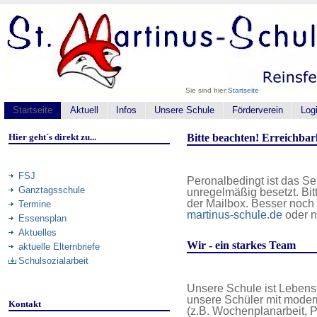
Sie sind hier:
Startseite
Startseite
Aktuell
Infos
Unsere Schule
Förderverein
Log
Hier geht´s direkt zu...
Bitte beachten! Erreichbarl
FSJ
Peronalbedingt ist das Se
Ganztagsschule
unregelmäßig besetzt. Bit
der Mailbox. Besser noch
Termine
martinus-schule.de
oder n
Essensplan
Aktuelles
Wir - ein starkes Team
aktuelle Elternbriefe
Schulsozialarbeit
Unsere Schule ist Lebens
unsere Schüler mit mode
Kontakt
(z.B. Wochenplanarbeit, Pr