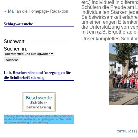
etc.) individuell in differ
Schülern die Freude am L
Mail
an die Homepage- Radaktion
individuellen Stärken je
Selbstwirksamkeit erfahre
um einen engen Elternkon
Schlagwortsuche
die Unterstützung von ve
mit ein (z.B. Ergotherapie,
Unser komplettes Schulpro
Suchwort:
Suchen in:
Lob, Beschwerden und Anregungen für
die Schülerbeförderung
Achtung! Durch das Klicken auf den Button verlassen
sie die aktuelle Webseite und gelangen zur Webseite
der Kreisverwaltung Trier-Saarburg.
XHTML
|
CSS
|